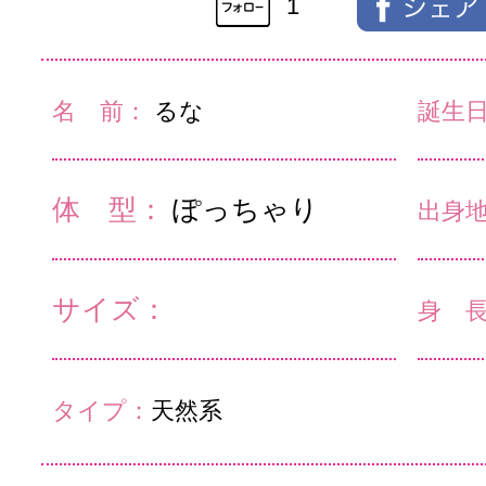
1
名 前：
るな
誕生
体 型：
ぽっちゃり
出身
サイズ：
身 
タイプ：
天然系