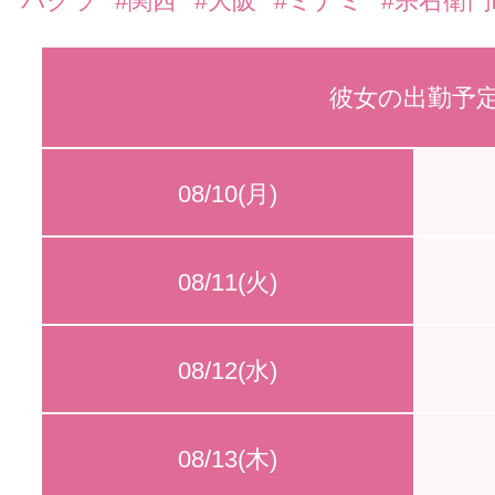
バクラ
#関西
#大阪
#ミナミ
#宗右衛門
彼女の出勤予
08/10(月)
08/11(火)
08/12(水)
08/13(木)